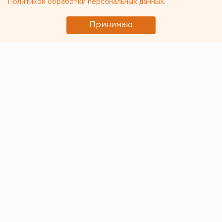
Политикой обработки персональных данных
.
Принимаю
© Kultura174
Челябинская прокуратура добилась возвращения на
новое рассмотрение административного дела о
нарушении закона о закупках со стороны
муниципальной структуры. Ранее надзорное
ведомство установило, что
МБУ «Эксплуатация