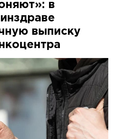
оняют»: в
инздраве
чную выписку
онкоцентра