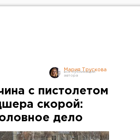
Мария Трускова
чина с пистолетом
дшера скорой:
оловное дело