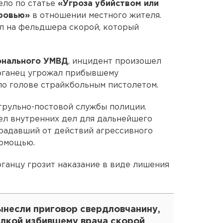
ело по статье
«Угроза убийством или
оровью»
в отношении местного жителя.
л на фельдшера скорой, который
онального УМВД
, инцидент произошел
урганец угрожал прибывшему
по голове страйкбольным пистолетом.
трульно-постовой службы полиции.
ел внутренних дел для дальнейшего
радавший от действий агрессивного
помощью.
ганцу грозит наказание в виде лишения
ынесли приговор свердловчанину,
алкой избившему врача скорой