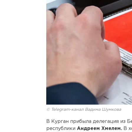
© Telegram-канал Вадима Шумкова
В Курган прибыла делегация из Б
республики
Андреем Хмелем.
В х