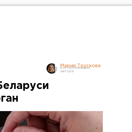
Мария Трускова
Беларуси
рган