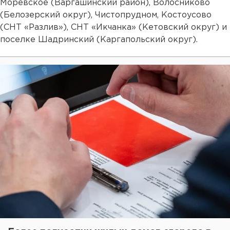
Моревское (Варгашинский район), Волосниково
(Белозерский округ), Чистопрудном, Костоусово
(СНТ «Разлив»), СНТ «Икчанка» (Кетовский округ) и
поселке Шадринский (Каргапольский округ).