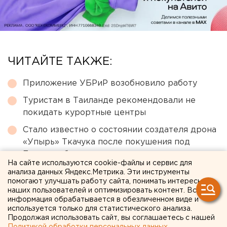
ЧИТАЙТЕ ТАКЖЕ:
Приложение УБРиР возобновило работу
Туристам в Таиланде рекомендовали не
покидать курортные центры
Стало известно о состоянии создателя дрона
«Упырь» Ткачука после покушения под
Екатеринбургом
На сайте используются cookie-файлы и сервис для
Тендер по Зауральной роще в Оренбурге
анализа данных Яндекс.Метрика. Эти инструменты
помогают улучшать работу сайта, понимать интересы
выиграла башкирская компания
наших пользователей и оптимизировать контент. Вся
информация обрабатывается в обезличенном виде и
Три человека погибли и 13 пострадали в
используется только для статистического анализа.
результате атаки ВСУ на Геленджик
Продолжая использовать сайт, вы соглашаетесь с нашей