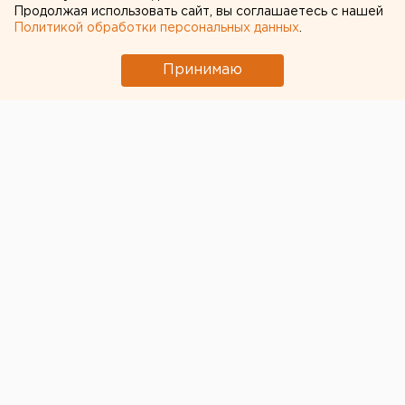
Продолжая использовать сайт, вы соглашаетесь с нашей
запустили мощную насосную станцию
Политикой обработки персональных данных
.
Челябинцы жалуются на коричневую воду из
Принимаю
кранов
← НОВОСТИ
16 ФЕВРАЛЯ 2023 В 09:31
Валентина Яковлева
После публикации ЕАН в
челябинском дворе,
который превратился в
объездную дорогу,
установили знаки