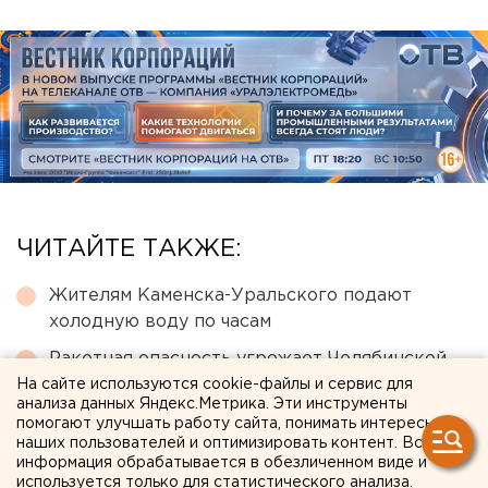
ЧИТАЙТЕ ТАКЖЕ:
Жителям Каменска-Уральского подают
холодную воду по часам
Ракетная опасность угрожает Челябинской
области
На сайте используются cookie-файлы и сервис для
анализа данных Яндекс.Метрика. Эти инструменты
Тендер по Зауральной роще в Оренбурге
помогают улучшать работу сайта, понимать интересы
наших пользователей и оптимизировать контент. Вся
выиграла башкирская компания
информация обрабатывается в обезличенном виде и
используется только для статистического анализа.
В Академическом районе Екатеринбурга