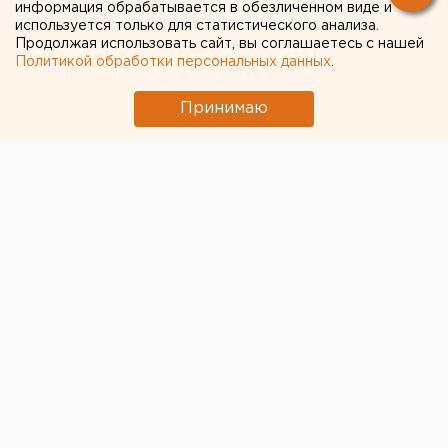
информация обрабатывается в обезличенном виде и
используется только для статистического анализа.
Продолжая использовать сайт, вы соглашаетесь с нашей
Политикой обработки персональных данных
.
Принимаю
Со среды, 6 марта, в Челябинской области
открылись
участковые избирательные комиссии
(УИК). Всего их в регионе насчитывается более 2
тыс.