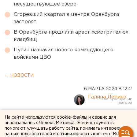
несуществующее озеро
Сгоревший квартал в центре Оренбурга
застроят
В Оренбурге продлили арест «смотрителю»
кладбищ
Путин назначил нового командующего
войсками ЦВО
← НОВОСТИ
6 МАРТА 2024 В 12:41
Галина Лепина
Участковые избирательные
На сайте используются cookie-файлы и сервис для
анализа данных Яндекс.Метрика. Эти инструменты
комиссии начали работать
помогают улучшать работу сайта, понимать интересы
наших пользователей и оптимизировать контент. Вся
в Челябинской области