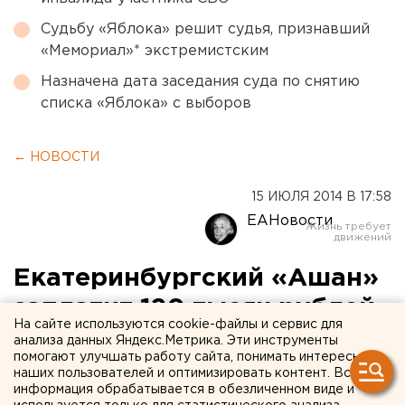
Судьбу «Яблока» решит судья, признавший
«Мемориал»* экстремистским
Назначена дата заседания суда по снятию
списка «Яблока» с выборов
← НОВОСТИ
15 ИЮЛЯ 2014 В 17:58
ЕАНовости
Екатеринбургский «Ашан»
заплатит 120 тысяч рублей
На сайте используются cookie-файлы и сервис для
за свалившийся на
анализа данных Яндекс.Метрика. Эти инструменты
помогают улучшать работу сайта, понимать интересы
покупательницу пак воды
наших пользователей и оптимизировать контент. Вся
информация обрабатывается в обезличенном виде и