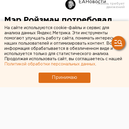
ЕАНовости
Мэр Ройзман потребовал
публично проверить его и
На сайте используются cookie-файлы и сервис для
анализа данных Яндекс.Метрика. Эти инструменты
Олега Кинева на детекторе
помогают улучшать работу сайта, понимать интересы
наших пользователей и оптимизировать контент. Вся
лжи
информация обрабатывается в обезличенном виде и
используется только для статистического анализа.
Продолжая использовать сайт, вы соглашаетесь с нашей
Градоначальник просит протестировать на
Политикой обработки персональных данных
.
полиграфе следователей и журналистов.
Принимаю
Сегодня, 25 июля, мэр Евгений Ройзман потребовал
публично проверить на детекторе лжи его и
арестованного депутата Олега Кинева, передает
корреспондент агентства ЕАН.
Такое скандальное заявление градоначальник
сделал после того, как СМИ опубликовали
заявление парламентария о том, что Ройзман продал