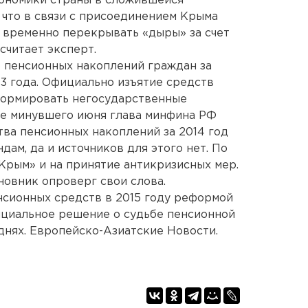
ономики страны в сложившейся
 что в связи с присоединением Крыма
д временно перекрывать «дыры» за счет
считает эксперт.
 пенсионных накоплений граждан за
13 года. Официально изъятие средств
формировать негосударственные
це минувшего июня глава минфина РФ
тва пенсионных накоплений за 2014 год
ам, да и источников для этого нет. По
 Крым» и на принятие антикризисных мер.
овник опроверг свои слова.
нсионных средств в 2015 году реформой
ициальное решение о судьбе пенсионной
днях. Европейско-Азиатские Новости.