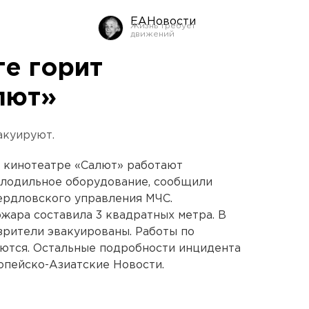
ЕАНовости
ге горит
лют»
акуируют.
м кинотеатре «Салют» работают
олодильное оборудование, сообщили
ердловского управления МЧС.
жара составила 3 квадратных метра. В
 зрители эвакуированы. Работы по
ются. Остальные подробности инцидента
опейско-Азиатские Новости.