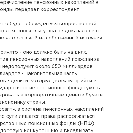
перечисление пенсионных накоплений в
онды, передает корреспондент
 что будет обсуждаться вопрос полной
целом, «поскольку она не доказала свою
с» со ссылкой на собственный источник
ринято – оно должно быть на днях.
тие пенсионных накоплений граждан за
ия недополучит около 650 миллиардов
лиардов - накопительная часть
ов - деньги, которые должны прийти в
сударственные пенсионные фонды уже в
ировать в корпоративные ценные бумаги,
экономику страны.
розят», а система пенсионных накоплений
по сути лишатся права распоряжаться
арственные пенсионные фонды (НПФ)
 здоровую конкуренцию и вкладывать