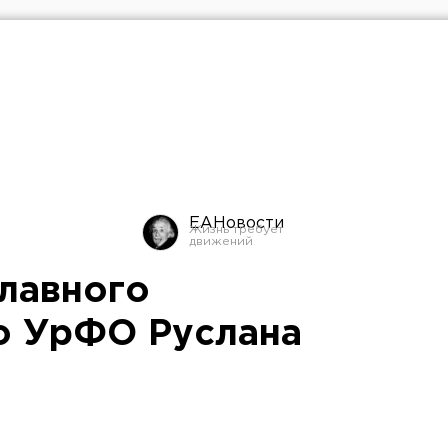
ЕАНовости
главного
о УрФО Руслана