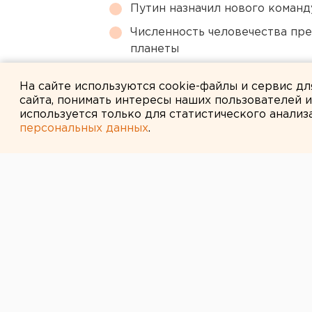
Путин назначил нового коман
Численность человечества пр
планеты
Сгоревший квартал в центре 
На сайте используются cookie-файлы и сервис д
сайта, понимать интересы наших пользователей 
используется только для статистического анализ
персональных данных
.
← НОВОСТИ
7 АВГУСТА 2014 В 09:46
В Екатеринбур
4-летнюю малы
реанимации