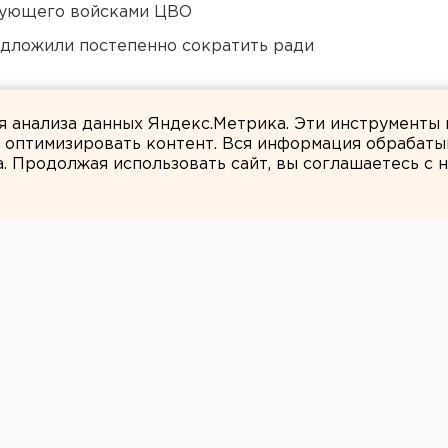
дующего войсками ЦВО
едложили постепенно сократить ради
Оренбурга застроят
ля анализа данных Яндекс.Метрика. Эти инструменты
и оптимизировать контент. Вся информация обрабаты
а. Продолжая использовать сайт, вы соглашаетесь с
ЕАНовости
ге мотоцикл сбил
шку: ребенок в