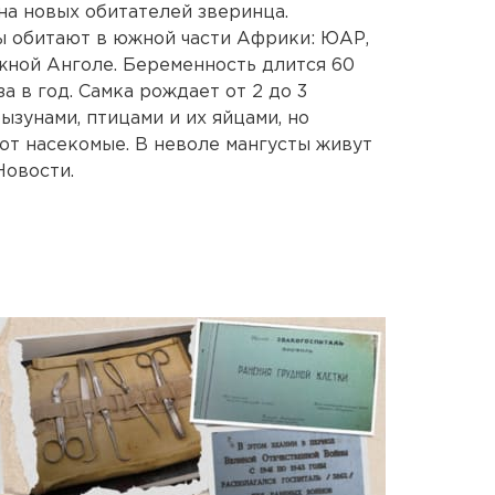
а новых обитателей зверинца.
ы обитают в южной части Африки: ЮАР,
жной Анголе. Беременность длится 60
за в год. Самка рождает от 2 до 3
зунами, птицами и их яйцами, но
ют насекомые. В неволе мангусты живут
Новости.