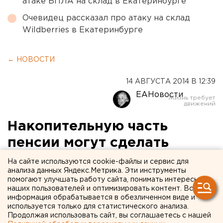
атаке БПЛА на склад в Екатеринбурге
Очевидец рассказал про атаку на склад
Wildberries в Екатеринбурге
← НОВОСТИ
14 АВГУСТА 2014 В 12:39
ЕАНовости
Накопительную часть
пенсии могут сделать
добровольной
На сайте используются cookie-файлы и сервис для
анализа данных Яндекс.Метрика. Эти инструменты
помогают улучшать работу сайта, понимать интересы
Власти решают, что делать с пенсионной
наших пользователей и оптимизировать контент. Вся
системой.
информация обрабатывается в обезличенном виде и
используется только для статистического анализа.
Продолжая использовать сайт, вы соглашаетесь с нашей
Накопительная часть пенсии в России может стать