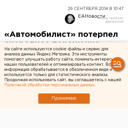
26 СЕНТЯБРЯ 2014 В 10:47
ЕАНовости
«Автомобилист» потерпел
очередное поражение
На сайте используются cookie-файлы и сервис для
анализа данных Яндекс.Метрика. Эти инструменты
Екатеринбуржцы проиграли «Сибири» со счетом
помогают улучшать работу сайта, понимать интересы
2:3.
наших пользователей и оптимизировать контент. Вся
информация обрабатывается в обезличенном виде и
используется только для статистического анализа.
«Автомобилист» потерпел восьмое поражение
Продолжая использовать сайт, вы соглашаетесь с нашей
подряд. На домашней арене 25 сентября
Политикой обработки персональных данных
.
екатеринбургские хоккеисты проиграли «Сибири»
со счетом 2:3, передает корреспондент агентства
Принимаю
ЕАН.
На девятой минуте матча первый гол забил
защитник «Сибири» Артем Караваев. Однако уже на
11-й минуте, находясь в большинстве, хозяева