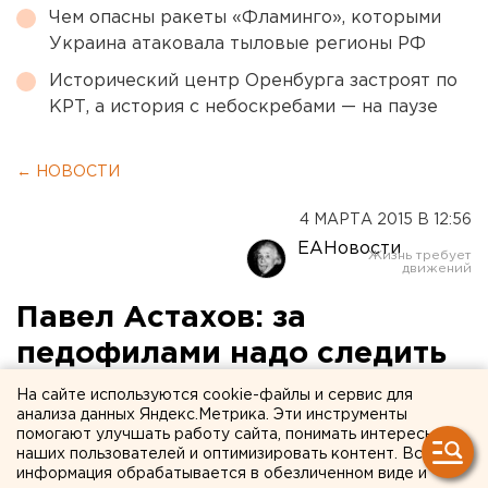
Чем опасны ракеты «Фламинго», которыми
Украина атаковала тыловые регионы РФ
Исторический центр Оренбурга застроят по
КРТ, а история с небоскребами — на паузе
← НОВОСТИ
4 МАРТА 2015 В 12:56
ЕАНовости
Павел Астахов: за
педофилами надо следить
пожизненно
На сайте используются cookie-файлы и сервис для
анализа данных Яндекс.Метрика. Эти инструменты
помогают улучшать работу сайта, понимать интересы
Детский омбудсмен уверен, что вышедшие из
наших пользователей и оптимизировать контент. Вся
тюрьмы в 98 процентах случаев становятся
информация обрабатывается в обезличенном виде и