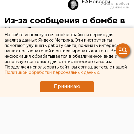
ЕАНовости
Из-за сообщения о бомбе в
Челябинске эвакуировали
На сайте используются cookie-файлы и сервис для
Арбитражный суд
анализа данных Яндекс.Метрика. Эти инструменты
помогают улучшать работу сайта, понимать интересы
наших пользователей и оптимизировать контент. Вся
Силовики оцепили здание суда и перекрыли
информация обрабатывается в обезличенном виде и
движение транспорта в окрестностях.
используется только для статистического анализа.
Продолжая использовать сайт, вы соглашаетесь с нашей
Политикой обработки персональных данных
.
Сегодня, 4 июня, из-за угрозы взрыва оцепили
здание Арбитражного суда Челябинской области,
Принимаю
передает корреспондент агентства ЕАН.
В 10:30 на телефон дежурной части позвонил
неизвестный и сообщил, что в помещении
арбитража заложена бомба. На место ЧП срочно
выехали экстренные службы.
Силовики оцепили здание ведомства и ограничили
движение транспорта на проспекте Ленина, улицах