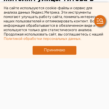
Екатеринбурге
На сайте используются cookie-файлы и сервис для
анализа данных Яндекс.Метрика. Эти инструменты
помогают улучшать работу сайта, понимать интересы
Коммунальщики обещают обогреть людей 1
наших пользователей и оптимизировать контент. Вся
октября.
информация обрабатывается в обезличенном виде и
используется только для статистического анализа.
Продолжая использовать сайт, вы соглашаетесь с нашей
Жители улицы Титова в Екатеринбурге не получили
Политикой обработки персональных данных
.
отопление в сроки, которые обозначала мэрия,
передает корреспондент агентства ЕАН.
Принимаю
В частности, о проблеме в редакцию сообщили
горожане, чьи квартиры расположены в трехэтажке
на Титова, 17б.
Напомним, что, как ранее говорили в мэрии,
процесс
запуска тепла
в Екатеринбурге должен был
завершиться 28 сентября, а сегодня уже 30-е.
Как пояснили агентству ЕАН в ООО «Управляющая
компания РЭМП УЖСК», которая курирует
названный дом, тепло там должно появиться 1
октября – таков график поставщика тепла. «У нас