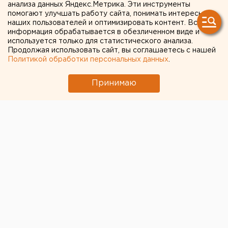
жалобы на «новое
анализа данных Яндекс.Метрика. Эти инструменты
помогают улучшать работу сайта, понимать интересы
аварийное жилье»
наших пользователей и оптимизировать контент. Вся
информация обрабатывается в обезличенном виде и
используется только для статистического анализа.
Власти готовятся подводить итоги реализации
Продолжая использовать сайт, вы соглашаетесь с нашей
программы
Политикой обработки персональных данных
.
Губернатор Свердловской области Евгений
Принимаю
Куйвашев попросил уполномоченную по правам
человека Татьяну Мерзлякову взять под контроль
завершение программы переселения граждан из
аварийного жилья, сообщили корреспонденту
агентства ЕАН в пресс-службе главы региона.
«Я понимаю, что это достаточно непростой вопрос,
но я Вас попрошу внимательно посмотреть на
ситуацию с точки зрения поступления жалоб от
жителей. Нужно сделать так, чтобы, исполняя указ,
мы полностью исключили необходимость
жаловаться на действия различного рода
строителей, чиновников, управляющих компаний, –