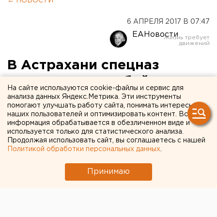
← НОВОСТИ
6 АПРЕЛЯ 2017 В 07:47
ЕАНовости
В Астрахани спецназ
ликвидировал убийцу
На сайте используются cookie-файлы и сервис для
полицейских
анализа данных Яндекс.Метрика. Эти инструменты
помогают улучшать работу сайта, понимать интересы
наших пользователей и оптимизировать контент. Вся
В Астрахани в ходе перестрелки с сотрудниками
информация обрабатывается в обезличенном виде и
Росгвардии ликвидирован один из подозреваемых в
используется только для статистического анализа.
Продолжая использовать сайт, вы соглашаетесь с нашей
убийстве полицейских Рамзан Кукулаев, сообщил
Политикой обработки персональных данных
.
агентству «Интерфакс» источник в
правоохранительных органах.
Принимаю
«В ходе нападения на сотрудников Росгвардии
сегодня трое сотрудников ранены, один находится в
тяжелом состоянии. Ответным огнем один из