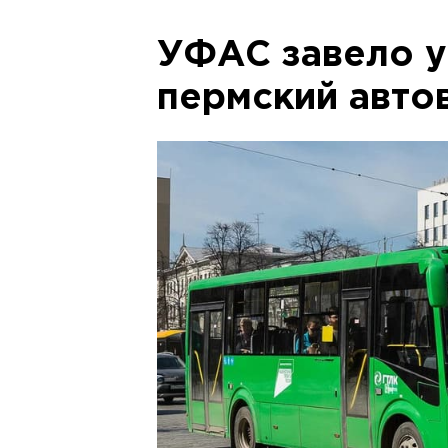
УФАС завело у
пермский авто