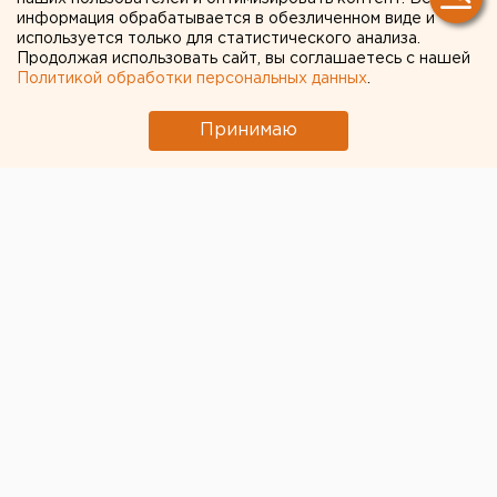
информация обрабатывается в обезличенном виде и
используется только для статистического анализа.
Продолжая использовать сайт, вы соглашаетесь с нашей
Политикой обработки персональных данных
.
Принимаю
До 2018 года количество комплексов
фотовидеофиксации нарушений ПДД на
свердловских дорогах увеличится со 127 до 592,
сообщили ЕАН в департаменте информполитики