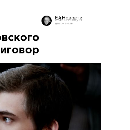
ЕАНовости
овского
риговор