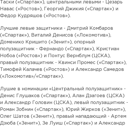
Таски («Спартак»), центральными левыми - Цезарь
Навас («Ростов»), Георгий Джикия («Спартак») и
Федор Кудряшов («Ростов»).
Лучшие левые защитники - Дмитрий Комбаров
(«Спартак»), Виталий Денисов («Локомотив»),
Доменико Кришито («Зенит»), опорный
полузащитник - Фернандо («Спартак»), Кристиан
Нобоа («Ростов») и Понтус Вернблум (ЦСКА),
правый полузащитник - Квинси Промес («Спартак»),
Тимофей Калачев («Ростов») и Александр Самедов
(«Локомотив»/«Спартак»).
Лушие в номинации «Центральный полузащитник» -
Денис Глушаков («Спартак»), Алан Дзагоев (ЦСКА)
и Александр Головин (ЦСКА), левый полузащитник -
Роман Зобнин («Спартак»), Юрий Жирков («Зенит»),
Олег Шатов («Зенит»), правый нападающий - Артем
Дзюба («Зенит»), Зе Луиш («Спартак») и Александр