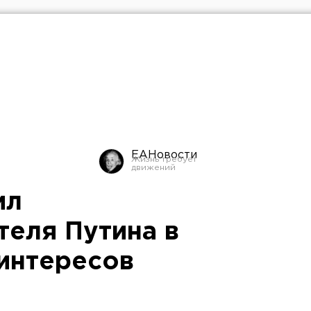
ЕАНовости
ил
теля Путина в
интересов