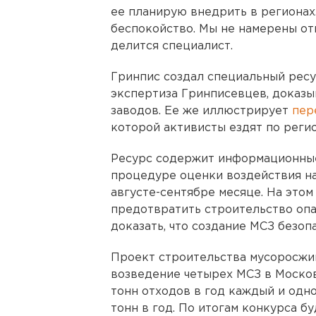
ее планирую внедрить в регионах.
беспокойство. Мы не намерены отв
делится специалист.
Гринпис создал специальный ресу
экспертиза Гринписевцев, доказ
заводов. Ее же иллюстрирует
пер
которой активисты ездят по регио
Ресурс содержит информационны
процедуре оценки воздействия н
августе-сентябре месяце. На этом
предотвратить строительство опа
доказать, что создание МСЗ безоп
Проект строительства мусоросжи
возведение четырех МСЗ в Москов
тонн отходов в год каждый и одно
тонн в год. По итогам конкурса б