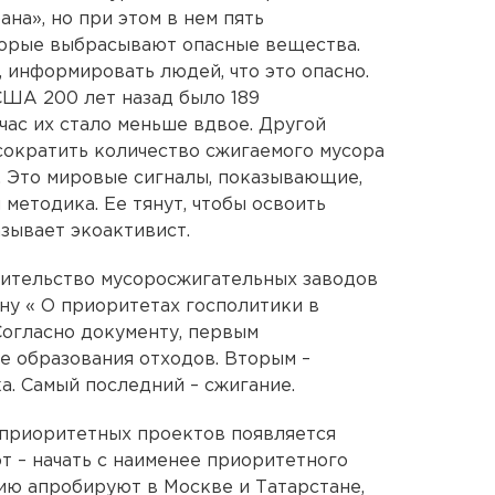
на», но при этом в нем пять
торые выбрасывают опасные вещества.
 информировать людей, что это опасно.
США 200 лет назад было 189
час их стало меньше вдвое. Другой
сократить количество сжигаемого мусора
. Это мировые сигналы, показывающие,
 методика. Ее тянут, чтобы освоить
зывает экоактивист.
роительство мусоросжигательных заводов
у « О приоритетах госполитики в
Согласно документу, первым
 образования отходов. Вторым –
а. Самый последний – сжигание.
 приоритетных проектов появляется
т – начать с наименее приоритетного
гию апробируют в Москве и Татарстане,