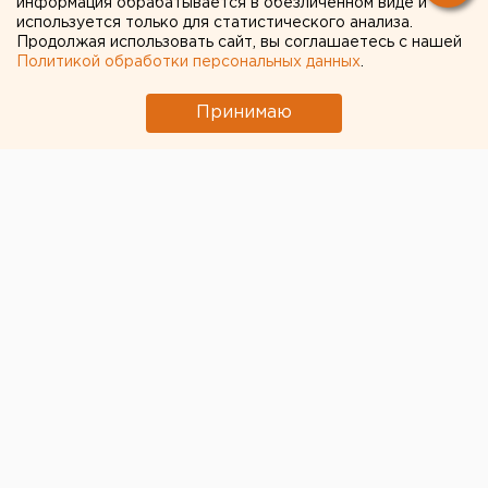
информация обрабатывается в обезличенном виде и
используется только для статистического анализа.
Продолжая использовать сайт, вы соглашаетесь с нашей
Политикой обработки персональных данных
.
Принимаю
© Фото из открытых источников
Кандидат от Коммунистической партии Российской
Федерации Алексей Парфенов не сможет принять
участие в выборах губернатора Свердловской
области. Как стало известно ЕАН, такой вариант
всерьез обсуждается в связи с тем, что
представитель компартии заявил о намерении