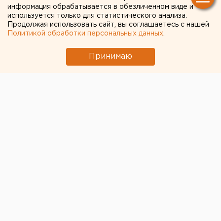
информация обрабатывается в обезличенном виде и
используется только для статистического анализа.
Продолжая использовать сайт, вы соглашаетесь с нашей
Политикой обработки персональных данных
.
Принимаю
© Фото из открытых источников
Специалисты обнаружили скрытые возможности
iPhone.
Первая функция относится к зарядке устройства.
Выяснилось, что если заряжать телефон при помощи
зарядки от iPad, то процесс пойдет значительно