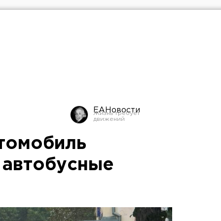
ЕАНовости
томобиль
е автобусные