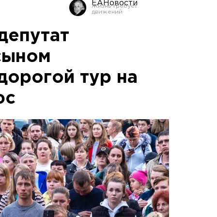
ЕАНовости
депутат
сыном
дорогой тур на
юс