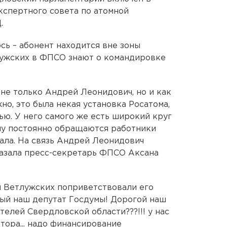
кспертного совета по атомной
.
сь – абонент находится вне зоны
лужских в ФПСО знают о командировке
 не только Андрей Леонидович, но и как
но, это была некая установка Росатома,
ью. У него самого же есть широкий круг
му постоянно обращаются работники
ала. На связь Андрей Леонидович
сказала пресс-секретарь ФПСО Аксана
я Ветлужских поприветствовали его
ый наш депутат Госдумы! Дорогой наш
елей Свердловской области???!!! у нас
атора... надо финансирование