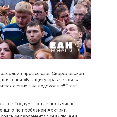
 Федерации профсоюзов Свердловской
в движения
«
В защиту прав человека
вился с сыном на ледоколе
«
50 лет
татов Госдумы, попавших в число
енцию по проблемам Арктики,
дловский парламентарий включен в