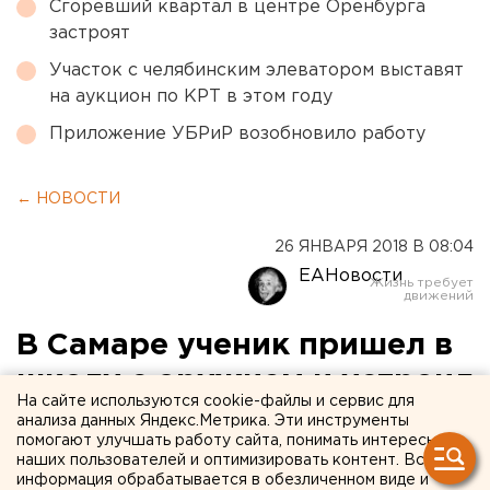
Сгоревший квартал в центре Оренбурга
застроят
Участок с челябинским элеватором выставят
на аукцион по КРТ в этом году
Приложение УБРиР возобновило работу
← НОВОСТИ
26 ЯНВАРЯ 2018 В 08:04
ЕАНовости
В Самаре ученик пришел в
школу с оружием и устроил
На сайте используются cookie-файлы и сервис для
дымовую атаку
анализа данных Яндекс.Метрика. Эти инструменты
помогают улучшать работу сайта, понимать интересы
наших пользователей и оптимизировать контент. Вся
информация обрабатывается в обезличенном виде и