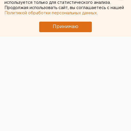
используется только для статистического анализа.
Продолжая использовать сайт, вы соглашаетесь с нашей
Политикой обработки персональных данных
.
Принимаю
© Фото из открытых источников
Полиция проводит проверку по факту инцидента в
школе Самары, куда ученик пришел с оружием,
сообщили в областном ГУ МВД.
По данным ведомства, 26 января подросток 2002
года рождения пронес в здание образовательной