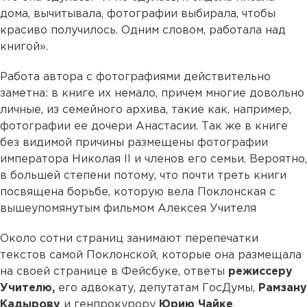
дома, вычитывала, фотографии выбирала, чтобы
красиво получилось. Одним словом, работала над
книгой».
Работа автора с фотографиями действительно
заметна: в книге их немало, причем многие довольно
личные, из семейного архива, такие как, например,
фотографии ее дочери Анастасии. Так же в книге
без видимой причины размещены фотографии
императора Николая II и членов его семьи. Вероятно,
в большей степени потому, что почти треть книги
посвящена борьбе, которую вела Поклонская с
вышеупомянутым фильмом Алексея Учителя
Около сотни страниц занимают перепечатки
текстов самой Поклонской, которые она размещала
на своей странице в Фейсбуке, ответы
режиссеру
Учителю,
его адвокату, депутатам ГосДумы,
Рамзану
Кадырову
и генпрокурору
Юрию Чайке
.