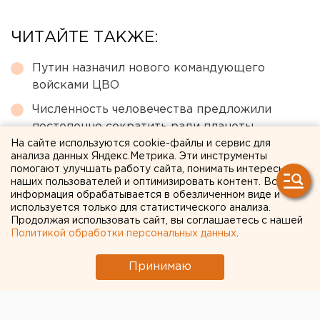
ЧИТАЙТЕ ТАКЖЕ:
Путин назначил нового командующего
войсками ЦВО
Численность человечества предложили
постепенно сократить ради планеты
На сайте используются cookie-файлы и сервис для
Сгоревший квартал в центре Оренбурга
анализа данных Яндекс.Метрика. Эти инструменты
застроят
помогают улучшать работу сайта, понимать интересы
наших пользователей и оптимизировать контент. Вся
Ребенка на электросамокате сбили в
информация обрабатывается в обезличенном виде и
используется только для статистического анализа.
Екатеринбурге
Продолжая использовать сайт, вы соглашаетесь с нашей
Под Екатеринбургом диверсанты взорвали
Политикой обработки персональных данных
.
создателя дрона «Упырь»
Принимаю
← НОВОСТИ