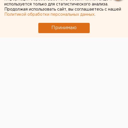
используется только для статистического анализа.
Продолжая использовать сайт, вы соглашаетесь с нашей
Политикой обработки персональных данных
.
Принимаю
© Фото из открытых источников
В связи с обильным снегопадом на Среднем Урале
временно ограничили междугородние
организованные перевозки групп детей. Такое
решение накануне вечером приняло УГИБДД
Свердловской области совместно с