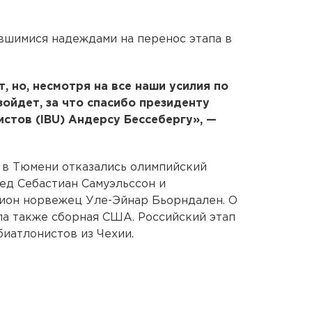
вшимися надеждами на перенос этапа в
т, но, несмотря на все наши усилия по
зойдет, за что спасибо президенту
стов (IBU) Андерсу Бессебергу», —
х в Тюмени отказались олимпийский
вед Себастиан Самуэльссон и
ион норвежец Уле-Эйнар Бьорндален. О
ла также сборная США. Российский этап
биатлонистов из Чехии.