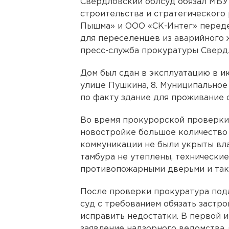
Свердловский облсуд обязал МБУ
строительства и стратегического
Пышма» и ООО «СК-Интег» переде
для переселенцев из аварийного
пресс-служба прокуратуры Сверд
Дом был сдан в эксплуатацию в и
улице Пушкина, 8. Муниципальное
по факту здание для проживание 
Во время прокурорской проверки 
новостройке большое количество 
коммуникации не были укрыты вла
тамбура не утеплены, технически
противопожарными дверьми и так
После проверки прокуратура под
суд с требованием обязать застр
исправить недостатки. В первой 
заявление надзорного ведомства