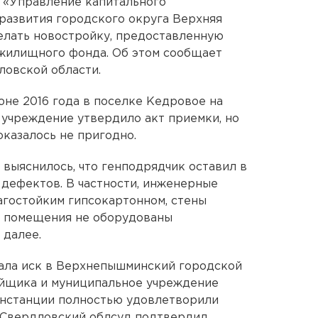
 «Управление капитального
 развития городского округа Верхняя
лать новостройку, предоставленную
 жилищного фонда. Об этом сообщает
ловской области.
юне 2016 года в поселке Кедровое на
 учреждение утвердило акт приемки, но
оказалось не пригодно.
выяснилось, что генподрядчик оставил в
дефектов. В частности, инженерные
гостойким гипсокартонном, стены
е помещения не оборудованы
 далее.
ала иск в Верхнепышминский городской
ойщика и муниципальное учреждение
инстанции полностью удовлетворили
. Свердловский облсуд подтвердил