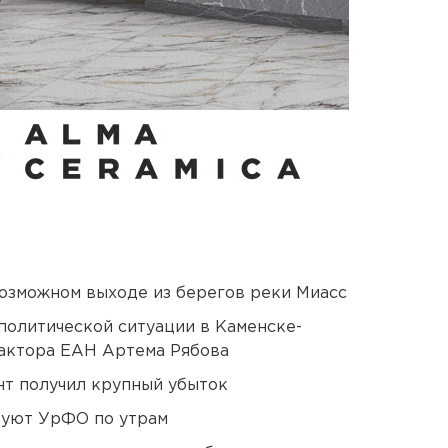
озможном выходе из берегов реки Миасс
политической ситуации в Каменске-
актора ЕАН Артема Рябова
нт получил крупный убыток
куют УрФО по утрам