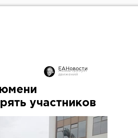
ЕАНовости
Тюмени
рять участников