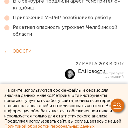
В Оренбурге продлили арест «смотрителю»
кладбищ
Приложение УБРиР возобновило работу
Ракетная опасность угрожает Челябинской
области
← НОВОСТИ
27 МАРТА 2018 В 09:17
ЕАНовости
Жизнь без начальников.
На сайте используются cookie-файлы и сервис для
анализа данных Яндекс.Метрика. Эти инструменты
Три истории свердловских
помогают улучшать работу сайта, понимать интересы
наших пользователей и оптимизировать контент. Вся
идейных бродяг
информация обрабатывается в обезличенном виде и
используется только для статистического анализа.
Продолжая использовать сайт, вы соглашаетесь с нашей
Политикой обработки персональных данных
.