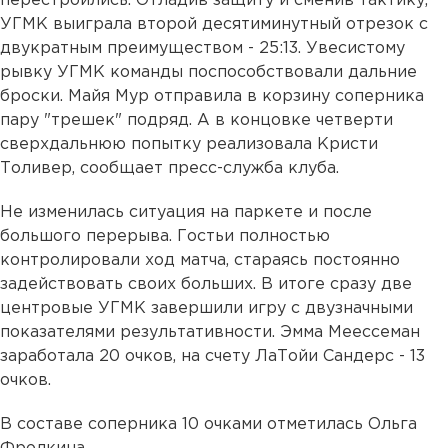
перестроились. Отладив защиту и сменив тактику,
УГМК выиграла второй десятиминутный отрезок с
двукратным преимуществом - 25:13. Увесистому
рывку УГМК команды поспособствовали дальние
броски. Майя Мур отправила в корзину соперника
пару "трешек" подряд. А в концовке четверти
сверхдальнюю попытку реализовала Кристи
Толивер, сообщает пресс-служба клуба.
Не изменилась ситуация на паркете и после
большого перерыва. Гостьи полностью
контролировали ход матча, стараясь постоянно
задействовать своих больших. В итоге сразу две
центровые УГМК завершили игру с двузначными
показателями результативности. Эмма Меессеман
заработала 20 очков, на счету ЛаТойи Сандерс - 13
очков.
В составе соперника 10 очками отметилась Ольга