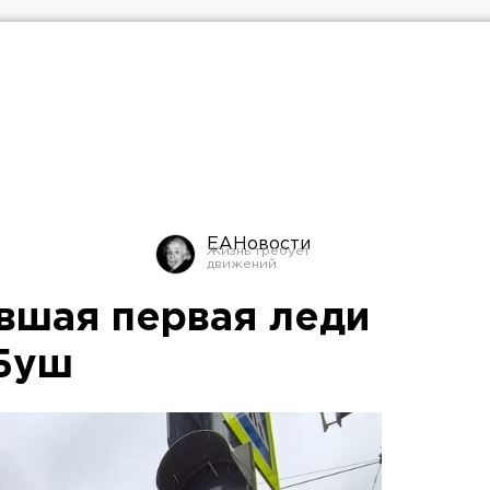
ЕАНовости
вшая первая леди
Буш