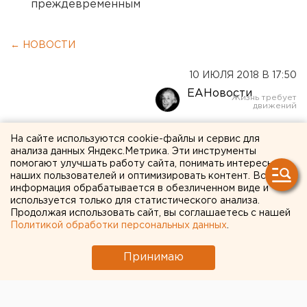
преждевременным
← НОВОСТИ
10 ИЮЛЯ 2018 В 17:50
ЕАНовости
«Людям хочется
На сайте используются cookie-файлы и сервис для
анализа данных Яндекс.Метрика. Эти инструменты
вкусненького»:
помогают улучшать работу сайта, понимать интересы
наших пользователей и оптимизировать контент. Вся
свердловский омбудсмен
информация обрабатывается в обезличенном виде и
просит разобраться с
используется только для статистического анализа.
Продолжая использовать сайт, вы соглашаетесь с нашей
платой за дома
Политикой обработки персональных данных
.
престарелых
Принимаю