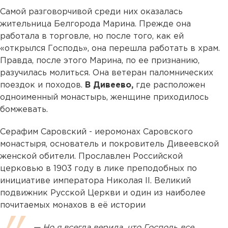
Самой разговорчивой среди них оказалась
жительница Белгорода Марина. Прежде она
работала в торговле, но после того, как ей
«открылся Господь», она перешла работать в храм.
Правда, после этого Марина, по ее признанию,
разучилась молиться. Она ветеран паломнических
поездок и походов.
В Дивеево,
где расположен
одноименный монастырь, женщине приходилось
бомжевать.
Серафим Саровский - иеромонах Саровского
монастыря, основатель и покровитель Дивеевской
женской обители. Прославлен Российской
церковью в 1903 году в лике преподобных по
инициативе императора Николая II. Великий
подвижник Русской Церкви и один из наиболее
почитаемых монахов в её истории
— Но я всегда верила, что Господь все