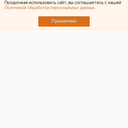
Продолжая использовать сайт, вы соглашаетесь с нашей
Политикой обработки персональных данных
.
Принимаю
© Фото из открытых источников
Причиной ДТП с участием двух трамваем в центре
Екатеринбурга стало ухудшение самочувствия
одной из вагоновожатых, сообщает "РИА Новости"
со ссылкой на МУП «Трамвайно-троллейбусное
управление».
Как пояснили в муниципальном управлении,
водитель одного трамвая потеряла сознание из-за