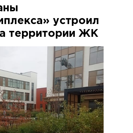
аны
плекса» устроил
на территории ЖК