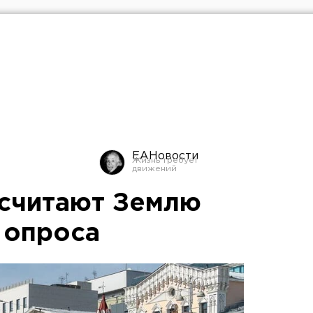
ЕАНовости
 считают Землю
 опроса