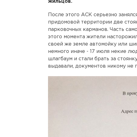
жильцов.
После этого АСК серьезно занялс
придомовой территории две стоянк
парковочных карманов. Часть само
этого момента жители насторожили
своей же земле автомойку или ш
немного иначе - 17 июля некие лю
шлагбаум и стали брать за стоянк
выдавали, документов никому не 