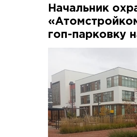
Начальник охр
«Атомстройком
гоп-парковку 