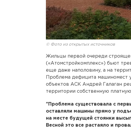
© Фото из открытых источников
Жильцы первой очереди cтрояще
(«Атомстройкомплекс») бьют трев
еще даже наполовину, а на терри
Проблема дефицита машиномест ус
объектов АСК Андрей Галаган ре
территории собственную платную 
"Проблема существовала с первы
оставляли машины прямо у подъе
на месте будущей стоянки высып
Весной это все растаяло и прова