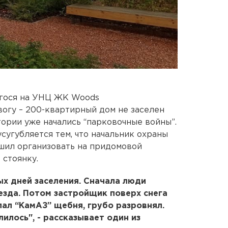
гося на УНЦ ЖК Woods
огу – 200-квартирный дом не заселен
тории уже начались “парковочные войны”.
угубляется тем, что начальник охраны
шил организовать на придомовой
стоянку.
х дней заселения. Сначала люди
зда. Потом застройщик поверх снега
ал “КамАЗ” щебня, грубо разровнял.
лилось", - рассказывает один из