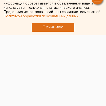
информация обрабатывается в обезличенном виде и
используется только для статистического анализа.
Продолжая использовать сайт, вы соглашаетесь с нашей
Политикой обработки персональных данных
.
Принимаю
КПРФ подала в Мосгоризбирком заявку на
проведение референдума с исправленной
формулировкой вопроса, сообщает «Интерфакс» со
ссылкой на секретаря ЦК КПРФ Сергея Обухова.