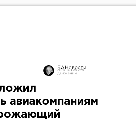
ЕАНовости
дложил
ь авиакомпаниям
орожающий