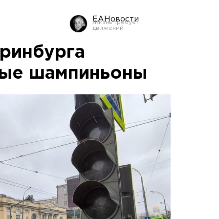
ЕАНовости
еринбурга
ные шампиньоны