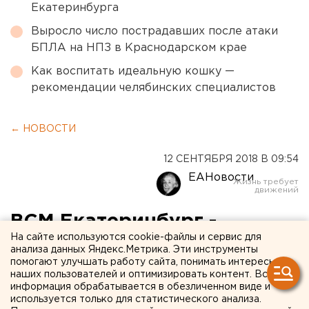
Екатеринбурга
Выросло число пострадавших после атаки
БПЛА на НПЗ в Краснодарском крае
Как воспитать идеальную кошку —
рекомендации челябинских специалистов
← НОВОСТИ
12 СЕНТЯБРЯ 2018 В 09:54
ЕАНовости
ВСМ Екатеринбург -
На сайте используются cookie-файлы и сервис для
Челябинск вошла в топ
анализа данных Яндекс.Метрика. Эти инструменты
помогают улучшать работу сайта, понимать интересы
самых дорогих проектов
наших пользователей и оптимизировать контент. Вся
современной России
информация обрабатывается в обезличенном виде и
используется только для статистического анализа.