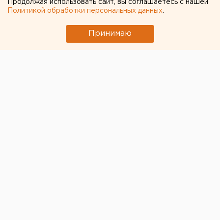
Продолжая использовать сайт, вы соглашаетесь с нашей
Политикой обработки персональных данных
.
Принимаю
© Фото из открытых источников
Расходы на проекты, включенные в «Стратегию
пространственного развития», могут исчисляться в
триллионах рублей. Об этом «Известиям» заявил
представитель Института прикладных