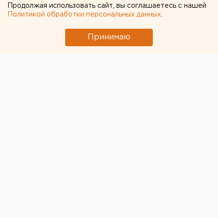
огнетушителем
Продолжая использовать сайт, вы соглашаетесь с нашей
Политикой обработки персональных данных
.
Принимаю
© Фото из открытых источников
В школах № 1 и № 2 города Нижние Серги прошли
уроки газовой безопасности. Ученики пятых классов