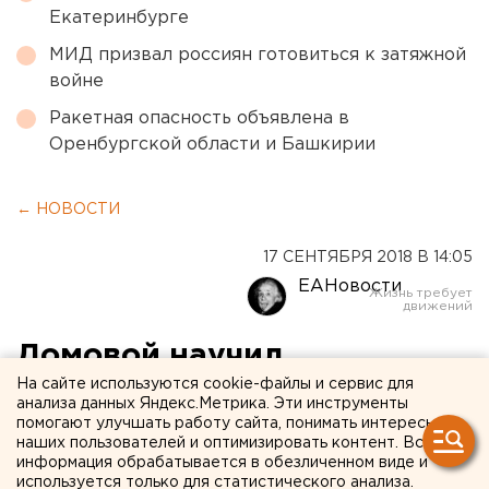
Екатеринбурге
МИД призвал россиян готовиться к затяжной
войне
Ракетная опасность объявлена в
Оренбургской области и Башкирии
← НОВОСТИ
17 СЕНТЯБРЯ 2018 В 14:05
ЕАНовости
Домовой научил
На сайте используются cookie-файлы и сервис для
школьников из Нижних
анализа данных Яндекс.Метрика. Эти инструменты
Серег надевать противогаз
помогают улучшать работу сайта, понимать интересы
наших пользователей и оптимизировать контент. Вся
и пользоваться
информация обрабатывается в обезличенном виде и
используется только для статистического анализа.