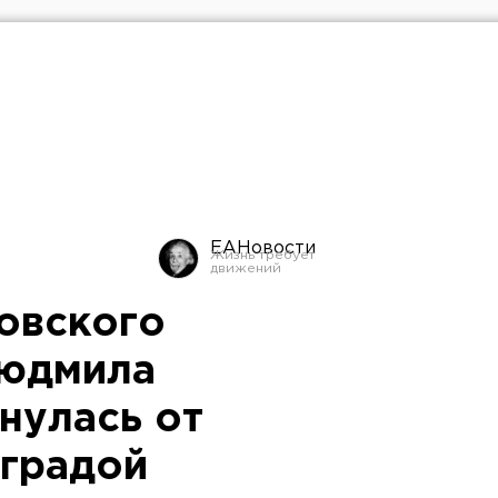
ЕАНовости
овского
Людмила
нулась от
аградой