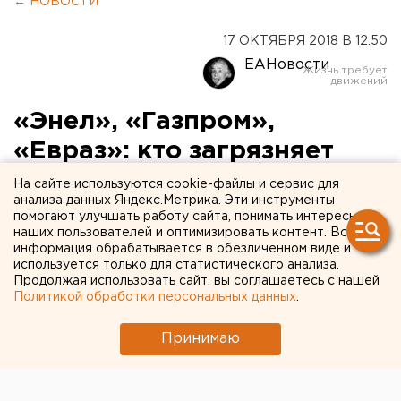
← НОВОСТИ
17 ОКТЯБРЯ 2018 В 12:50
ЕАНовости
«Энел», «Газпром»,
«Евраз»: кто загрязняет
воздух и воду на Среднем
На сайте используются cookie-файлы и сервис для
анализа данных Яндекс.Метрика. Эти инструменты
Урале
помогают улучшать работу сайта, понимать интересы
наших пользователей и оптимизировать контент. Вся
информация обрабатывается в обезличенном виде и
используется только для статистического анализа.
Продолжая использовать сайт, вы соглашаетесь с нашей
Политикой обработки персональных данных
.
Принимаю