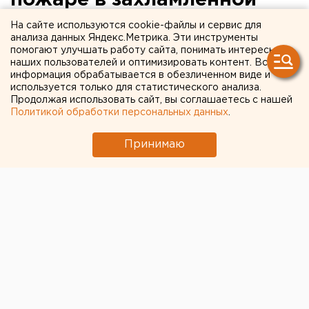
квартире погиб человек
На сайте используются cookie-файлы и сервис для
анализа данных Яндекс.Метрика. Эти инструменты
помогают улучшать работу сайта, понимать интересы
наших пользователей и оптимизировать контент. Вся
информация обрабатывается в обезличенном виде и
используется только для статистического анализа.
Продолжая использовать сайт, вы соглашаетесь с нашей
Политикой обработки персональных данных
.
Принимаю
© Фото из открытых источников
В Екатеринбурге ночью произошел пожар в жилом