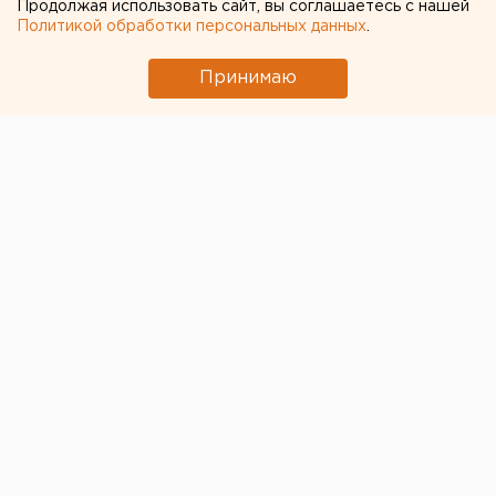
Продолжая использовать сайт, вы соглашаетесь с нашей
Политикой обработки персональных данных
.
ЧИТАЙТЕ ТАКЖЕ:
Принимаю
Ракетную опасность объявили в
Свердловской области
Федеральные компании не могут найти в
Екатеринбурге земли под апартаменты
В Екатеринбурге горит склад Wildberries
Численность человечества предложили
постепенно сократить ради планеты
Путин назначил нового командующего
войсками ЦВО
← НОВОСТИ
5 ДЕКАБРЯ 2018 В 11:55