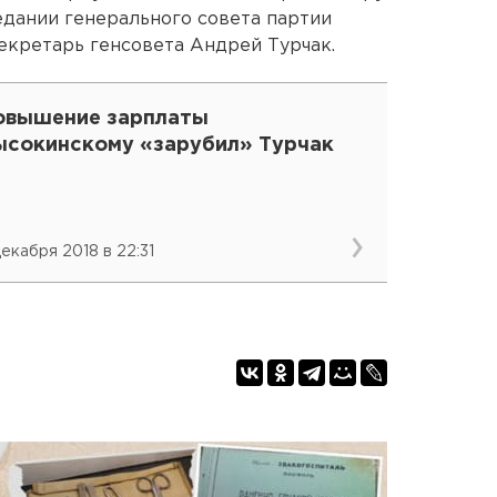
едании генерального совета партии
екретарь генсовета Андрей Турчак.
овышение зарплаты
ысокинскому «зарубил» Турчак
декабря 2018 в 22:31