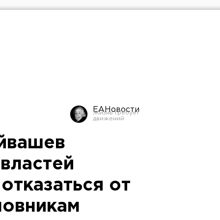
ЕАНовости
йвашев
 властей
отказаться от
новникам