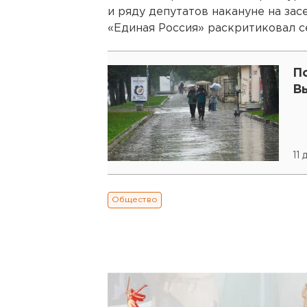
и ряду депутатов накануне на зас
«Единая Россия» раскритиковал с
П
В
11 
Общество