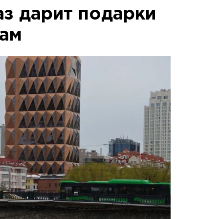
аз дарит подарки
там