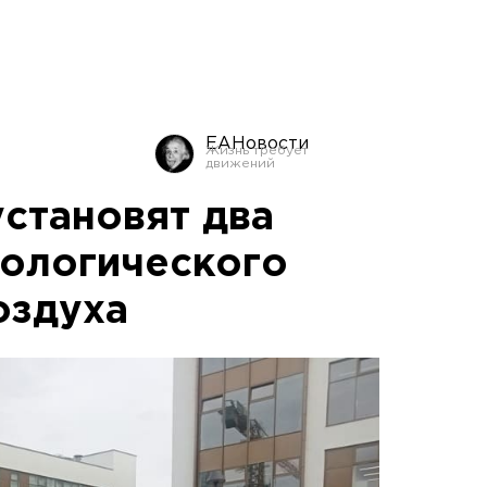
ЕАНовости
установят два
кологического
оздуха