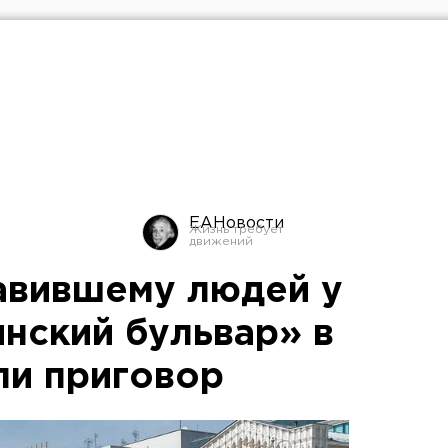
ЕАНовости
авившему людей у
янский бульвар» в
ли приговор