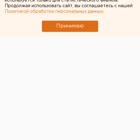
используется только для статистического анализа.
Продолжая использовать сайт, вы соглашаетесь с нашей
Политикой обработки персональных данных
.
Принимаю
© Алексей Колчин для ЕАН
Хоккейный клуб «Автомобилист» продолжает матчи
домашней серии в рамках регулярного чемпионата
Континентальной хоккейной лиги. Накануне
подопечные Андрея Мартемьянова уступили лидеру
Восточной конференции - казанскому «Ак Барсу».