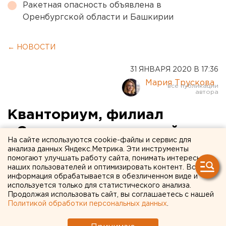
Ракетная опасность объявлена в
Оренбургской области и Башкирии
← НОВОСТИ
31 ЯНВАРЯ 2020 В 17:36
Мария Трускова
Кванториум, филиал
«Сколково» и научный
На сайте используются cookie-файлы и сервис для
центр: Академический
анализа данных Яндекс.Метрика. Эти инструменты
помогают улучшать работу сайта, понимать интересы
район превращается в
наших пользователей и оптимизировать контент. Вся
информация обрабатывается в обезличенном виде и
наукоград (ФОТО)
используется только для статистического анализа.
Продолжая использовать сайт, вы соглашаетесь с нашей
Политикой обработки персональных данных
.