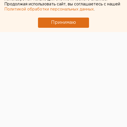
Продолжая использовать сайт, вы соглашаетесь с нашей
Политикой обработки персональных данных
.
Принимаю
© Фото из открытых источников
Подразделения ГИБДД РФ смогут выдавать номера
с трехзначными кодами регионов, которые
начинаются с цифр 2, 3, 4, 5, 6, 8 и 9.
Соответствующие изменения вносятся в приказ
МВД, пишет «
Коммерсантъ
».
«В Москве, к примеру, автомобилисты смогут
получить номер 677 или 999, в Екатеринбурге — 666,